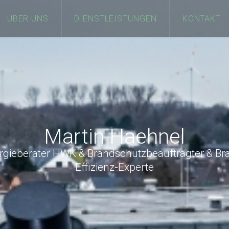
ÜBER UNS
DIENSTLEISTUNGEN
KONTAKT
Martin Haehnel
gieberater HWK & Brandschutzbeauftragter & Bra
Effizienz-Experte