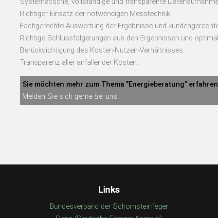
Systematische, vollständige und transparente Datenaufnahme
Richtiger Einsatz der notwendigen Messtechnik.
Fachgerechte Auswertung der Ergebnisse und kundengerechte,
Richtige Schlussfolgerungen aus den Ergebnissen und optima
Berücksichtigung des Kosten-Nutzen-Verhältnisses
Transparenz aller anfallender Kosten.
Sie möchten mehr zum Thema "Energieberatung" erfahre
Melden Sie sich gerne bei uns.
Links
Bundesverband der Schornsteinfeger