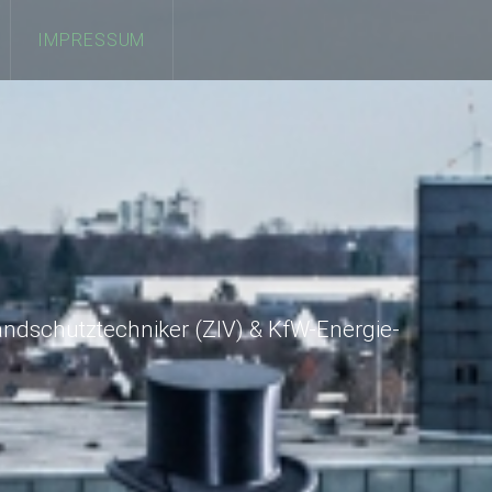
IMPRESSUM
ndschutztechniker (ZIV) & KfW-Energie-