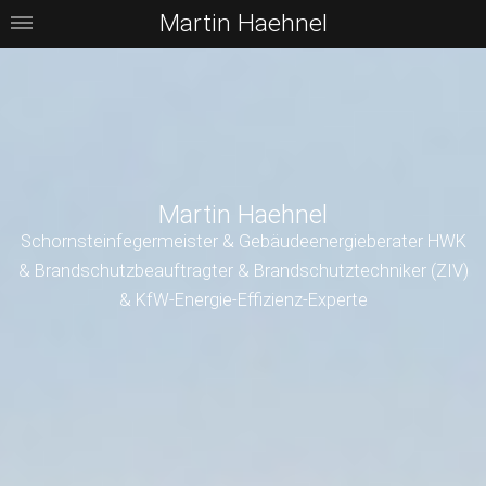
Martin Haehnel
Martin Haehnel
Schornsteinfegermeister & Gebäudeenergieberater HWK
& Brandschutzbeauftragter & Brandschutztechniker (ZIV)
& KfW-Energie-Effizienz-Experte