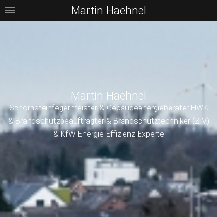
Martin Haehnel
Martin Haehnel
Schornsteinfegermeister & Gebäudeenergieberater HWK
& Brandschutzbeauftragter & Brandschutztechniker (ZIV)
& KfW-Energie-Effizienz-Experte